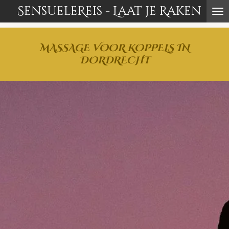
SensueleReis - Laat je Raken
Ga
direct
naar
de
MASSAGE VOOR KOPPELS IN
hoofdinhoud
DORDRECHT