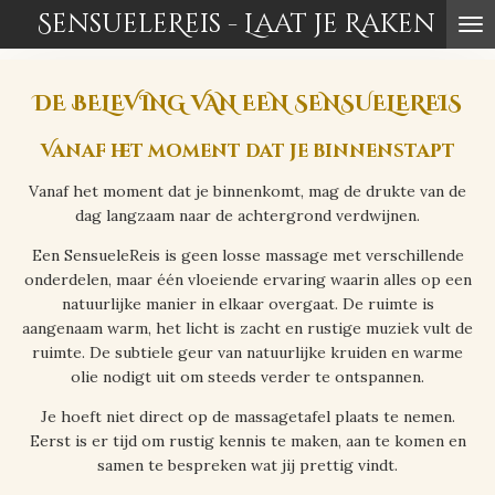
SensueleReis - Laat je Raken
Ga
direct
naar
de
DE BELEVING VAN EEN SENSUELEREIS
hoofdinhoud
Vanaf het moment dat je binnenstapt
Vanaf het moment dat je binnenkomt, mag de drukte van de
dag langzaam naar de achtergrond verdwijnen.
Een SensueleReis is geen losse massage met verschillende
onderdelen, maar één vloeiende ervaring waarin alles op een
natuurlijke manier in elkaar overgaat. De ruimte is
aangenaam warm, het licht is zacht en rustige muziek vult de
ruimte. De subtiele geur van natuurlijke kruiden en warme
olie nodigt uit om steeds verder te ontspannen.
Je hoeft niet direct op de massagetafel plaats te nemen.
Eerst is er tijd om rustig kennis te maken, aan te komen en
samen te bespreken wat jij prettig vindt.