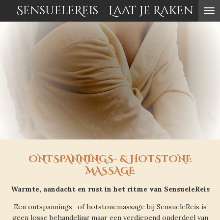
SensueleReis - Laat je Raken
Ga
direct
naar
de
hoofdinhoud
ONTSPANNINGS- & HOTSTONE
MASSAGE
Warmte, aandacht en rust in het ritme van SensueleReis
Een ontspannings- of hotstonemassage bij SensueleReis is
geen losse behandeling maar een verdiepend onderdeel van