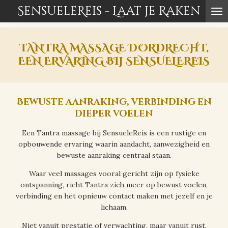
SensueleReis - Laat je Raken
Ga
direct
naar
de
TANTRA MASSAGE DORDRECHT,
hoofdinhoud
EEN ERVARING BIJ SENSUELEREIS
Bewuste aanraking, verbinding en
dieper voelen
Een Tantra massage bij SensueleReis is een rustige en
opbouwende ervaring waarin aandacht, aanwezigheid en
bewuste aanraking centraal staan.
Waar veel massages vooral gericht zijn op fysieke
ontspanning, richt Tantra zich meer op bewust voelen,
verbinding en het opnieuw contact maken met jezelf en je
lichaam.
Niet vanuit prestatie of verwachting, maar vanuit rust,