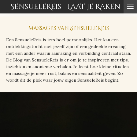
SensueleReis - Laat je Raken
Ga
direct
naar
de
massages van SensueleReis
hoofdinhoud
Een SensueleReis is iets heel persoonlijks. Het kan een
ontdekkingstocht met jezelf zijn of een gedeelde ervaring
met een ander waarin aanraking en verbinding centraal staan.
De Blog van SensueleReis is er om je te inspireren met tips,
inzichten en anonieme verhalen. Je leest hoe kleine rituelen
en massage je meer rust, balans en sensualiteit geven. Zo
wordt dit de plek waar jouw eigen SensueleReis begint.