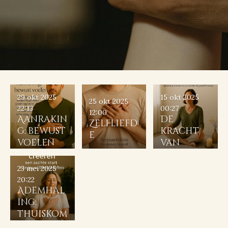
29 okt 2025
15 okt 2025
25 okt 2025
22:13
00:27
12:00
Aanrakin
De
Zelfliefd
g: bewust
kracht
e
voelen
van
stilte
23 mei 2025
20:22
Ademhal
ing:
thuiskom
en bij