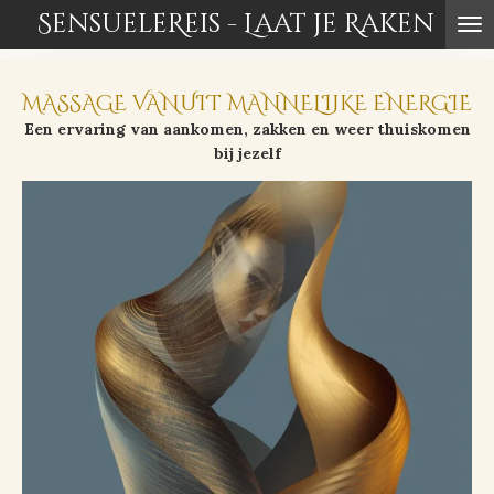
SensueleReis - Laat je Raken
Ga
direct
naar
de
MASSAGE VANUIT MANNELIJKE ENERGIE
hoofdinhoud
Een ervaring van aankomen, zakken en weer thuiskomen
bij jezelf