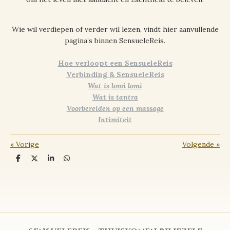
Wie wil verdiepen of verder wil lezen, vindt hier aanvullende
pagina’s binnen SensueleReis.
Hoe verloopt een SensueleReis
Verbinding & SensueleReis
Wat is lomi lomi
Wat is tantra
Voorbereiden op een massage
Intimiteit
«
Vorige
Volgende
»
D
D
S
D
e
e
h
e
l
e
a
l
e
l
r
e
n
e
n