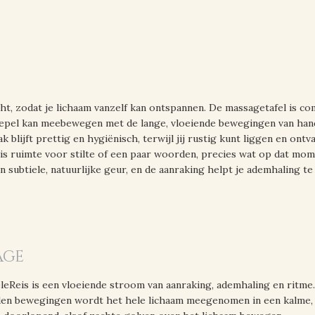
cht, zodat je lichaam vanzelf kan ontspannen. De massagetafel is 
epel kan meebewegen met de lange, vloeiende bewegingen van han
blijft prettig en hygiënisch, terwijl jij rustig kunt liggen en ontva
r is ruimte voor stilte of een paar woorden, precies wat op dat mo
subtiele, natuurlijke geur, en de aanraking helpt je ademhaling t
sage
eReis is een vloeiende stroom van aanraking, ademhaling en ritme.
den bewegingen wordt het hele lichaam meegenomen in een kalme,