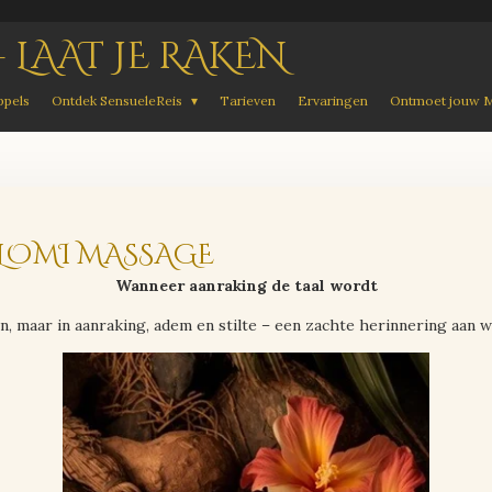
- LAAT JE RAKEN
pels
Ontdek SensueleReis
Tarieven
Ervaringen
Ontmoet jouw 
 LOMI MASSAGE
Wanneer aanraking de taal wordt
, maar in aanraking, adem en stilte – een zachte herinnering aan w