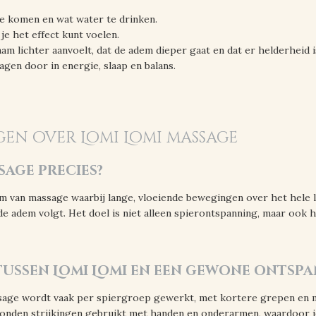
 te komen en wat water te drinken.
 je het effect kunt voelen.
am lichter aanvoelt, dat de adem dieper gaat en dat er helderheid i
gen door in energie, slaap en balans.
gen over Lomi Lomi massage
sage precies?
 van massage waarbij lange, vloeiende bewegingen over het hele 
e adem volgt. Het doel is niet alleen spierontspanning, maar ook h
l tussen Lomi Lomi en een gewone onts
age wordt vaak per spiergroep gewerkt, met kortere grepen en m
onden strijkingen gebruikt met handen en onderarmen, waardoor j