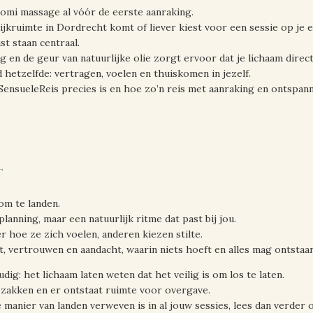
Lomi massage al vóór de eerste aanraking.
tijkruimte in Dordrecht komt of liever kiest voor een sessie op je ei
st staan centraal.
ig en de geur van natuurlijke olie zorgt ervoor dat je lichaam dire
jd hetzelfde: vertragen, voelen en thuiskomen in jezelf.
 SensueleReis precies is en hoe zo’n reis met aanraking en ontspanni
t
 om te landen.
lanning, maar een natuurlijk ritme dat past bij jou.
hoe ze zich voelen, anderen kiezen stilte.
st, vertrouwen en aandacht, waarin niets hoeft en alles mag ontstaan
ig: het lichaam laten weten dat het veilig is om los te laten.
zakken en er ontstaat ruimte voor overgave.
e manier van landen verweven is in al jouw sessies, lees dan verder