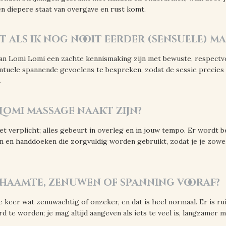
en diepere staat van overgave en rust komt.
kt als ik nog nooit eerder (sensuele) m
s kan Lomi Lomi een zachte kennismaking zijn met bewuste, respectvol
ntuele spannende gevoelens te bespreken, zodat de sessie precie
.
 Lomi massage naakt zijn?
et verplicht; alles gebeurt in overleg en in jouw tempo. Er wordt
n en handdoeken die zorgvuldig worden gebruikt, zodat je je zowel v
chaamte, zenuwen of spanning vooraf?
 keer wat zenuwachtig of onzeker, en dat is heel normaal. Er is rui
rd te worden; je mag altijd aangeven als iets te veel is, langzamer 