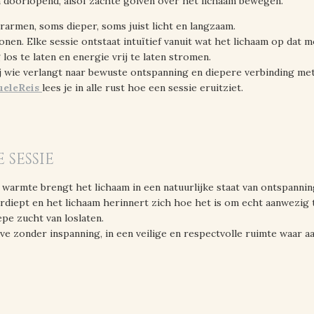
n doorlopend, alsof zachte golven over het lichaam bewegen.
rarmen, soms dieper, soms juist licht en langzaam.
onen. Elke sessie ontstaat intuïtief vanuit wat het lichaam op dat 
los te laten en energie vrij te laten stromen.
j wie verlangt naar bewuste ontspanning en diepere verbinding met
ueleReis
lees je in alle rust hoe een sessie eruitziet.
 sessie
warmte brengt het lichaam in een natuurlijke staat van ontspannin
diept en het lichaam herinnert zich hoe het is om echt aanwezig t
epe zucht van loslaten.
e zonder inspanning, in een veilige en respectvolle ruimte waar a