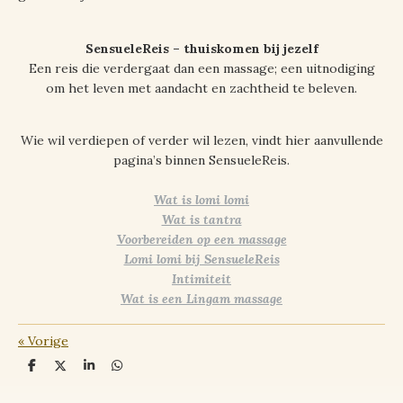
SensueleReis – thuiskomen bij jezelf
Een reis die verdergaat dan een massage; een uitnodiging
om het leven met aandacht en zachtheid te beleven.
Wie wil verdiepen of verder wil lezen, vindt hier aanvullende
pagina’s binnen SensueleReis.
Wat is lomi lomi
Wat is tantra
Voorbereiden op een massage
Lomi lomi bij SensueleReis
Intimiteit
Wat is een Lingam massage
«
Vorige
D
D
S
D
e
e
h
e
l
e
a
l