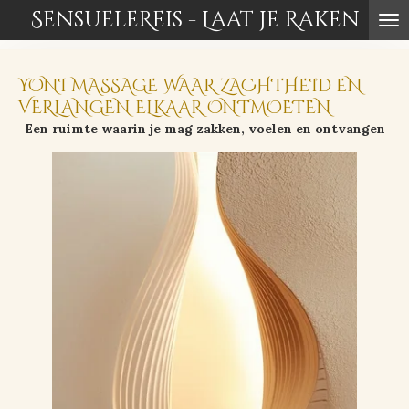
SensueleReis - Laat je Raken
Ga
direct
naar
de
YONI MASSAGE WAAR ZACHTHEID EN
hoofdinhoud
VERLANGEN ELKAAR ONTMOETEN
Een ruimte waarin je mag zakken, voelen en ontvangen