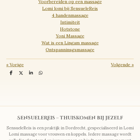
Voorbereiden op een massage
Lomi lomi bij SensueleReis
4 handenmassage
Intimiteit
Hotstone
Yoni Massage
Wat is een Lingam massage
Ontspanninsgsmassage
«
Vorige
Volgende
»
D
D
S
D
e
e
h
e
l
e
a
l
e
l
r
e
n
e
n
SensueleReis – thuiskomen bij jezelf
SensueleReis is een praktijk in Dordrecht, gespecialiseerd in Lomi
Lomi massage voor vrouwen en koppels. Iedere massage wordt