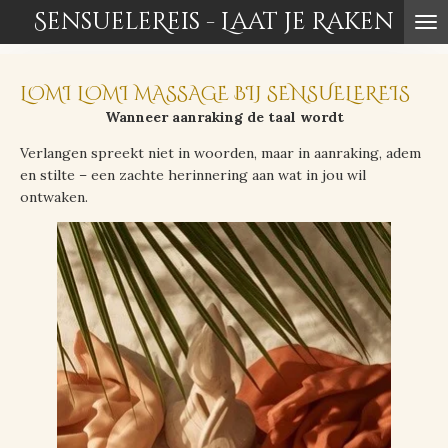
SensueleReis - Laat je Raken
Ga
direct
naar
de
LOMI LOMI MASSAGE BIJ SENSUELEREIS
hoofdinhoud
Wanneer aanraking de taal wordt
Verlangen spreekt niet in woorden, maar in aanraking, adem
en stilte – een zachte herinnering aan wat in jou wil
ontwaken.