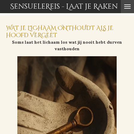
SensueleReis - Laat je Raken
Ga
direct
naar
de
WAT JE LICHAAM ONTHOUDT ALS JE
hoofdinhoud
HOOFD VERGEET
Soms laat het lichaam los wat jij nooit hebt durven
vasthouden