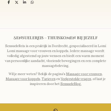
D
D
S
D
e
e
h
e
l
e
a
l
e
l
r
e
n
e
n
SensueleReis – thuiskomen bij jezelf
SensueleReis is een praktijk in Dordrecht, gespecialiseerd in Lomi
Lomi massage voor vrouwen en koppels. Iedere massage wordt
volledig afgestemd op jouw wensen en biedt een warm moment
van persoonlijke aandacht, vloeiende bewegingen en een complete
massagebeleving.
Wil je meer weten? Bekijk de pagina's
Massage voor vrouwen,
Massage voor koppels
,
Tarieven
en
Veelgestelde vragen
, of laat je
inspireren door het
SensueleBlog.