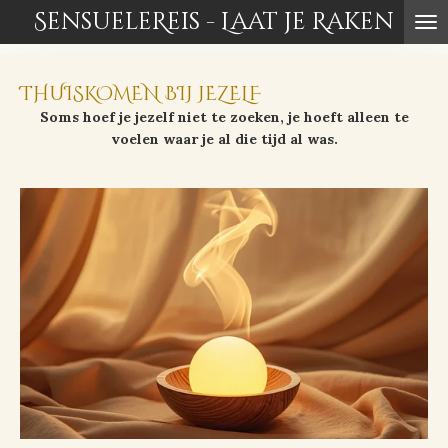
SensueleReis - Laat je Raken
Ga
direct
naar
de
THUISKOMEN BIJ JEZELF
hoofdinhoud
Soms hoef je jezelf niet te zoeken, je hoeft alleen te
voelen waar je al die tijd al was.