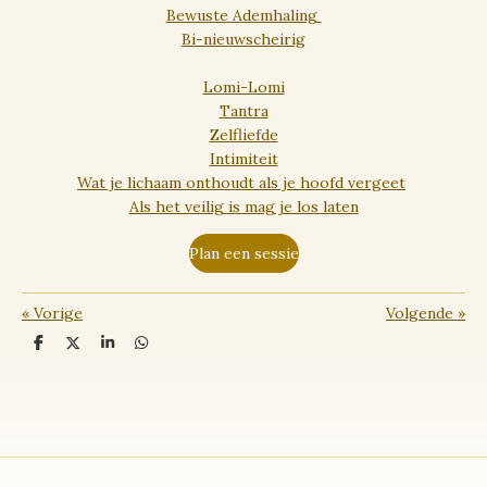
Bewuste Ademhaling
Bi-nieuwscheirig
Lomi-Lomi
Tantra
Zelfliefde
Intimiteit
Wat je lichaam onthoudt als je hoofd vergeet
Als het veilig is mag je los laten
Plan een sessie
«
Vorige
Volgende
»
D
D
S
D
e
e
h
e
l
e
a
l
e
l
r
e
n
e
n