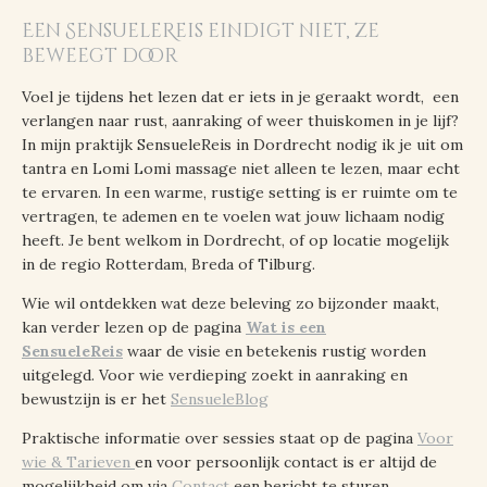
Een SensueleReis eindigt niet, ze
beweegt door
Voel je tijdens het lezen dat er iets in je geraakt wordt, een
verlangen naar rust, aanraking of weer thuiskomen in je lijf?
In mijn praktijk SensueleReis in Dordrecht nodig ik je uit om
tantra en Lomi Lomi massage niet alleen te lezen, maar echt
te ervaren. In een warme, rustige setting is er ruimte om te
vertragen, te ademen en te voelen wat jouw lichaam nodig
heeft. Je bent welkom in Dordrecht, of op locatie mogelijk
in de regio Rotterdam, Breda of Tilburg.
Wie wil ontdekken wat deze beleving zo bijzonder maakt,
kan verder lezen op de pagina
Wat is een
SensueleReis
waar de visie en betekenis rustig worden
uitgelegd. Voor wie verdieping zoekt in aanraking en
bewustzijn is er het
SensueleBlog
Praktische informatie over sessies staat op de pagina
Voor
wie & Tarieven
en voor persoonlijk contact is er altijd de
mogelijkheid om via
Contact
een bericht te sturen.