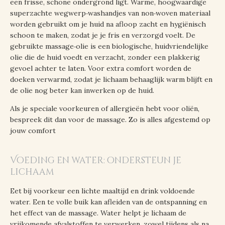
een frisse, schone ondergrond ligt. Warme, hoogwaardige
superzachte wegwerp‑washandjes van non‑woven materiaal
worden gebruikt om je huid na afloop zacht en hygiënisch
schoon te maken, zodat je je fris en verzorgd voelt. De
gebruikte massage‑olie is een biologische, huidvriendelijke
olie die de huid voedt en verzacht, zonder een plakkerig
gevoel achter te laten. Voor extra comfort worden de
doeken verwarmd, zodat je lichaam behaaglijk warm blijft en
de olie nog beter kan inwerken op de huid.
Als je speciale voorkeuren of allergieën hebt voor oliën,
bespreek dit dan voor de massage. Zo is alles afgestemd op
jouw comfort
Voeding en water: ondersteun je
lichaam
Eet bij voorkeur een lichte maaltijd en drink voldoende
water. Een te volle buik kan afleiden van de ontspanning en
het effect van de massage. Water helpt je lichaam de
vrijkomende afvalstoffen te verwerken, zowel tijdens als na