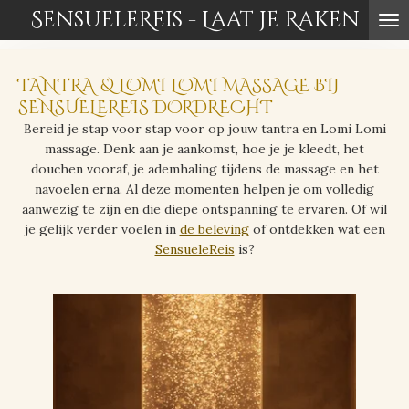
SensueleReis - Laat je Raken
Ga
direct
naar
de
TANTRA & LOMI LOMI MASSAGE BIJ
hoofdinhoud
SENSUELEREIS DORDRECHT
Bereid je stap voor stap voor op jouw tantra en Lomi Lomi
massage. Denk aan je aankomst, hoe je je kleedt, het
douchen vooraf, je ademhaling tijdens de massage en het
navoelen erna. Al deze momenten helpen je om volledig
aanwezig te zijn en die diepe ontspanning te ervaren. Of wil
je gelijk verder voelen in
de beleving
of ontdekken wat een
SensueleReis
is?