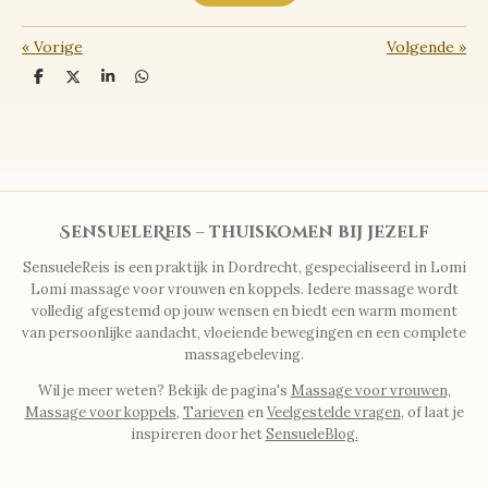
«
Vorige
Volgende
»
D
D
S
D
e
e
h
e
l
e
a
l
e
l
r
e
n
e
n
SensueleReis – thuiskomen bij jezelf
SensueleReis is een praktijk in Dordrecht, gespecialiseerd in Lomi
Lomi massage voor vrouwen en koppels. Iedere massage wordt
volledig afgestemd op jouw wensen en biedt een warm moment
van persoonlijke aandacht, vloeiende bewegingen en een complete
massagebeleving.
Wil je meer weten? Bekijk de pagina's
Massage voor vrouwen,
Massage voor koppels
,
Tarieven
en
Veelgestelde vragen
, of laat je
inspireren door het
SensueleBlog.